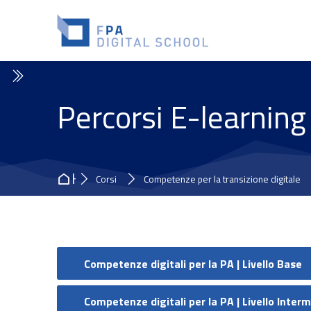
Skip to navigation
Skip to search form
Skip to login form
Vai al contenuto principale
Skip to accessibility options
Skip to footer
Skip accessibility options
Percorsi E-learning
Home
Corsi
Competenze per la transizione digitale
Competenze digitali per la PA | Livello Base
Competenze digitali per la PA | Livello Inter