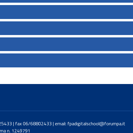
8425433 | fax 06/68802433 | email: fpadigitalschool@forumpa.it
Roma n. 1249791