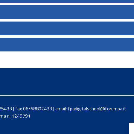
8425433 | fax 06/68802433 | email: fpadigitalschool@forumpa.it
Roma n. 1249791