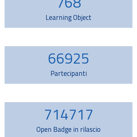
916
1050
Learning Object
79884
91530
Partecipanti
853106
977479
Open Badge in rilascio