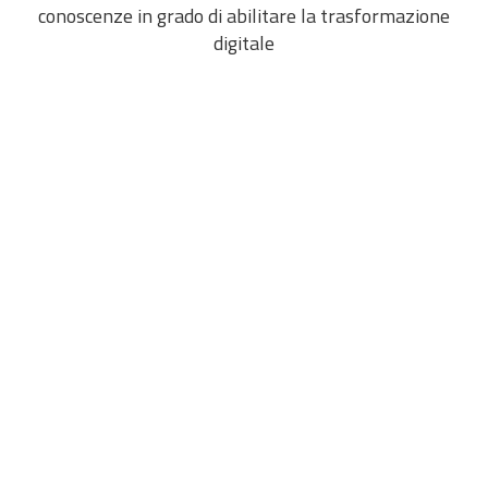
Il vantaggio competitivo si sviluppa grazie a
conoscenze in grado di abilitare la trasformazione
digitale