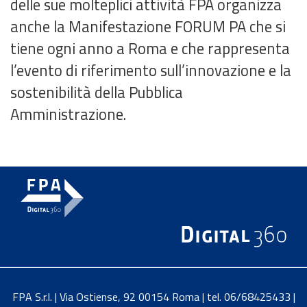
delle sue molteplici attività FPA organizza
anche la Manifestazione FORUM PA che si
tiene ogni anno a Roma e che rappresenta
l’evento di riferimento sull’innovazione e la
sostenibilità della Pubblica
Amministrazione.
recedente
Contatti
essivo
Convenzioni
FPA S.r.l. | Via Ostiense, 92 00154 Roma | tel. 06/68425433 |