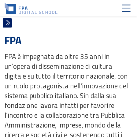
Skip to navigation
Skip to login form
Vai al contenuto principale
Skip to accessibility options
Skip to footer
Skip accessibility options
Digital School
Chi siamo
Chi siamo
FPA
Home
FPA Digital School è la piattaforma per la formazione e l’
fpadigitalschool
FPA è impegnata da oltre 35 anni in
Chi siamo
La FPA Digital School coniuga diversi strumenti multimediali 
un’opera di disseminazione di cultura
Chi siamo
digitale su tutto il territorio nazionale, con
un ruolo protagonista nell'innovazione del
sistema pubblico italiano. Sin dalla sua
FPA è una società che promuove l’incontro e il confronto tra
fondazione lavora infatti per favorire
l’incontro e la collaborazione tra Pubblica
Amministrazione, imprese, mondo della
ricerca e società civile, sostenendo tutti i