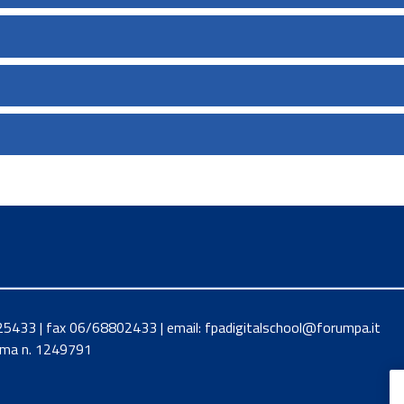
8425433 | fax 06/68802433 | email: fpadigitalschool@forumpa.it
Roma n. 1249791