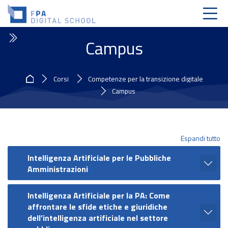
Skip to navigation
Skip to login form
Vai al contenuto principale
Skip to accessibility options
Skip to footer
Skip accessibility options
Campus
Home
Corsi
Competenze per la transizione digitale
Campus
Espandi tutto
Intelligenza Artificiale per le Pubbliche
Amministrazioni
Intelligenza Artificiale per la PA: Come
affrontare le sfide etiche e giuridiche
dell’intelligenza artificiale nel settore