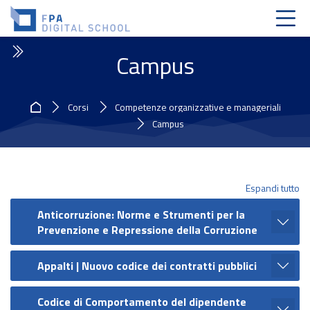
Skip to navigation
Skip to login form
Vai al contenuto principale
Skip to accessibility options
Skip to footer
Skip accessibility options
Campus
Home
Corsi
Competenze organizzative e manageriali
Campus
Espandi tutto
Anticorruzione: Norme e Strumenti per la
Prevenzione e Repressione della Corruzione
Appalti | Nuovo codice dei contratti pubblici
Codice di Comportamento del dipendente