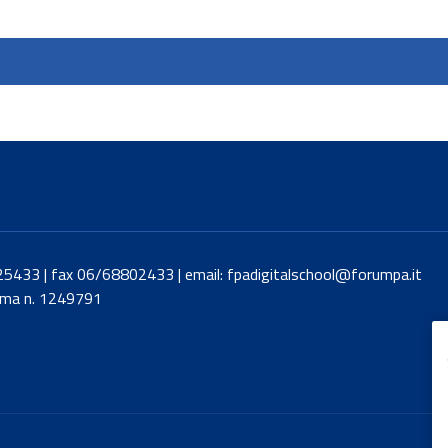
8425433 | fax 06/68802433 | email: fpadigitalschool@forumpa.it
Roma n. 1249791