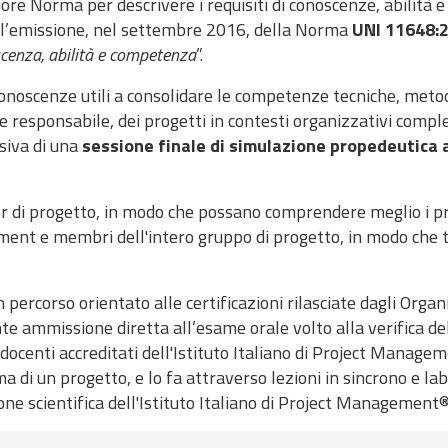
iore Norma per descrivere i requisiti di conoscenze, abilità 
n l’emissione, nel settembre 2016, della Norma
UNI 11648:
scenza, abilità e competenza
”.
conoscenze utili a consolidare le competenze tecniche, met
 responsabile, dei progetti in contesti organizzativi compl
siva di una
sessione finale di simulazione propedeutica a
sor di progetto, in modo che possano comprendere meglio i pr
ment e membri dell'intero gruppo di progetto, in modo che 
un percorso orientato alle certificazioni rilasciate dagli Org
nte ammissione diretta all’esame orale volto alla verifica d
 docenti accreditati dell'Istituto Italiano di Project Manag
di un progetto, e lo fa attraverso lezioni in sincrono e lab
ione
scientifica dell'Istituto Italiano di Project
Management® 