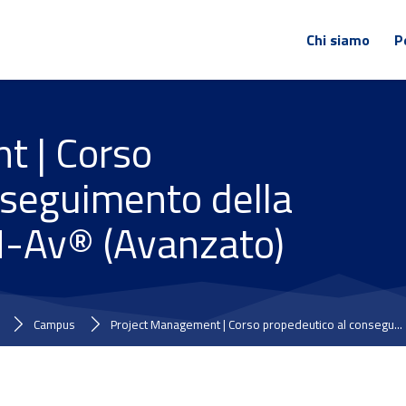
Chi siamo
P
t | Corso
nseguimento della
PM-Av® (Avanzato)
Campus
Project Management | Corso propedeutico al consegu...