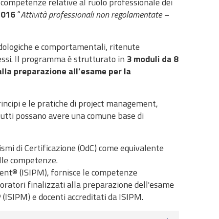
e competenze relative al ruolo professionale dei
2016
“
Attività professionali non regolamentate –
odologiche e comportamentali, ritenute
essi.
Il programma è strutturato in
3 moduli da 8
lla preparazione all’esame per la
incipi e le pratiche di project management,
tutti possano avere una comune base di
anismi di Certificazione (OdC) come equivalente
elle competenze.
ement® (ISIPM), fornisce le competenze
oratori finalizzati alla preparazione dell'esame
(ISIPM) e docenti
accreditati da ISIPM.