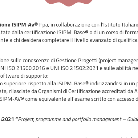
zione ISIPM-Av®
Fpa, in collaborazione con l'Istituto Ital
ate dalla certificazione ISIPM-Base® o di un corso di forma
nte a chi desidera completare il livello avanzato di qualifica
ione sulle conoscenze di Gestione Progetti (project managem
NI ISO 21500:2016 e UNI ISO 21502:2021 e sulle abilità nell
oftware di supporto;
llo superiore rispetto alla ISIPM-Base® indirizzandosi in un p
ta, rilasciate da Organismi di Certificazione accreditati
ISIPM-AV® come equivalente all’esame scritto con accesso dir
:2021 “
Project, programme and portfolio management – Guid